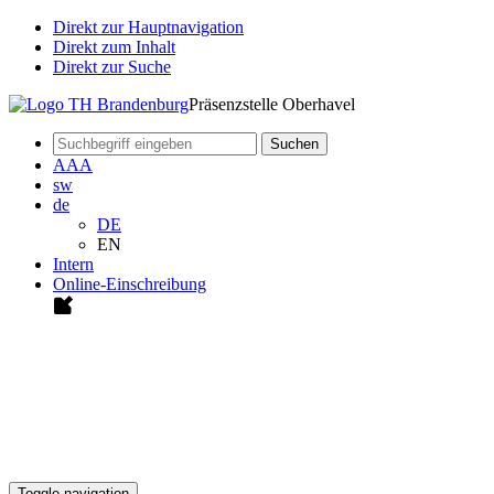
Direkt zur Hauptnavigation
Direkt zum Inhalt
Direkt zur Suche
Präsenzstelle Oberhavel
Suchen
A
A
A
sw
de
DE
EN
Intern
Online-Einschreibung
Toggle navigation